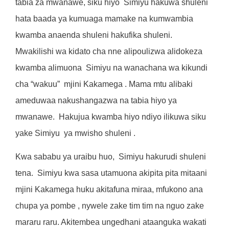
tabia za mwanawe, siku hiyo
Simiyu hakuwa shuleni
hata baada ya kumuaga mamake na kumwambia
kwamba anaenda shuleni hakufika shuleni.
Mwakilishi wa kidato cha nne alipoulizwa alidokeza
kwamba alimuona
Simiyu na wanachana wa kikundi
cha “wakuu”
mjini Kakamega . Mama mtu alibaki
ameduwaa nakushangazwa na tabia hiyo ya
mwanawe.
Hakujua kwamba hiyo ndiyo ilikuwa siku
yake Simiyu
ya mwisho shuleni .
Kwa sababu ya uraibu huo,
Simiyu hakurudi shuleni
tena.
Simiyu kwa sasa utamuona akipita pita mitaani
mjini Kakamega huku akitafuna miraa, mfukono ana
chupa ya pombe , nywele zake tim tim na nguo zake
mararu raru. Akitembea ungedhani ataanguka wakati