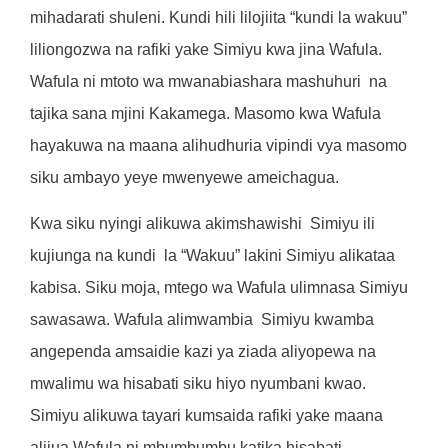
mihadarati shuleni. Kundi hili lilojiita “kundi la wakuu”
liliongozwa na rafiki yake Simiyu kwa jina Wafula.
Wafula ni mtoto wa mwanabiashara mashuhuri
na
tajika sana mjini Kakamega. Masomo kwa Wafula
hayakuwa na maana alihudhuria vipindi vya masomo
siku ambayo yeye mwenyewe ameichagua.
Kwa siku nyingi alikuwa akimshawishi
Simiyu ili
kujiunga na kundi
la “Wakuu” lakini Simiyu alikataa
kabisa. Siku moja, mtego wa Wafula ulimnasa Simiyu
sawasawa. Wafula alimwambia
Simiyu kwamba
angependa amsaidie kazi ya ziada aliyopewa na
mwalimu wa hisabati siku hiyo nyumbani kwao.
Simiyu alikuwa tayari kumsaida rafiki yake maana
alijua Wafula ni mbumbumbu katika hisabati.