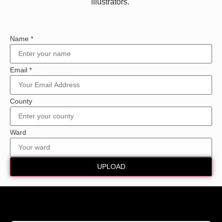
illustrators.
Name
*
Email
*
County
County
Name
Ward
Ward
UPLOAD