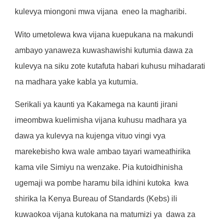
kulevya miongoni mwa vijana
eneo la magharibi.
Wito umetolewa kwa vijana kuepukana na makundi
ambayo yanaweza kuwashawishi kutumia dawa za
kulevya na siku zote kutafuta habari kuhusu mihadarati
na madhara yake kabla ya kutumia.
Serikali ya kaunti ya Kakamega na kaunti jirani
imeombwa kuelimisha vijana kuhusu madhara ya
dawa ya kulevya na kujenga vituo vingi vya
marekebisho kwa wale ambao tayari wameathirika
kama vile Simiyu na wenzake. Pia kutoidhinisha
ugemaji wa pombe haramu bila idhini kutoka
kwa
shirika la Kenya Bureau of Standards (Kebs) ili
kuwaokoa vijana kutokana na matumizi ya
dawa za