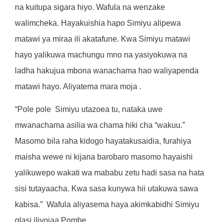
na kuitupa sigara hiyo. Wafula na wenzake
walimcheka. Hayakuishia hapo Simiyu alipewa
matawi ya miraa ili akatafune. Kwa Simiyu matawi
hayo yalikuwa machungu mno na yasiyokuwa na
ladha hakujua mbona wanachama hao waliyapenda
matawi hayo. Aliyatema mara moja .
“Pole pole
Simiyu utazoea tu, nataka uwe
mwanachama asilia wa chama hiki cha “wakuu.”
Masomo bila raha kidogo hayatakusaidia, furahiya
maisha wewe ni kijana barobaro masomo hayaishi
yalikuwepo wakati wa mababu zetu hadi sasa na hata
sisi tutayaacha. Kwa sasa kunywa hii utakuwa sawa
kabisa.”
Wafula aliyasema haya akimkabidhi Simiyu
glasi iliyojaa Pombe.