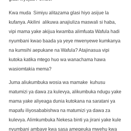
Kwa muda
Simiyu alitazama glasi hiyo asijue la
kufanya. Akilini
alikuwa anajiuliza maswali si haba,
vipi mama yake akijua kwamba alimfuata Wafula hadi
nyumbani kwao baada ya yeye mwenyewe kumkanya
na kumsihi aepukane na Wafula? Atajinasua vipi
kutoka katika mtego huo wa wanachama hawa
wasiomtakia mema?
Juma aliukumbuka wosia wa mamake
kuhusu
matumizi ya dawa za kulevya, alikumbuka ndugu yake
mama yake aliyeaga dunia kutokana na saratani ya
mapafu iliyosababishwa na matumizi ya dawa za
kulevya. Alimkumbuka Nekesa binti ya jirani yake kule
nyumbani ambaye kwa sasa amegeuka mwehu kwa