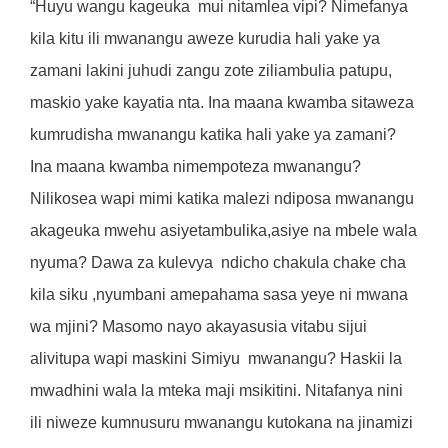
“Huyu wangu kageuka
mui nitamlea vipi? Nimefanya
kila kitu ili mwanangu aweze kurudia hali yake ya
zamani lakini juhudi zangu zote ziliambulia patupu,
maskio yake kayatia nta. Ina maana kwamba sitaweza
kumrudisha mwanangu katika hali yake ya zamani?
Ina maana kwamba nimempoteza mwanangu?
Nilikosea wapi mimi katika malezi ndiposa mwanangu
akageuka mwehu asiyetambulika,asiye na mbele wala
nyuma? Dawa za kulevya
ndicho chakula chake cha
kila siku ,nyumbani amepahama sasa yeye ni mwana
wa mjini? Masomo nayo akayasusia vitabu sijui
alivitupa wapi maskini Simiyu
mwanangu? Haskii la
mwadhini wala la mteka maji msikitini. Nitafanya nini
ili niweze kumnusuru mwanangu kutokana na jinamizi