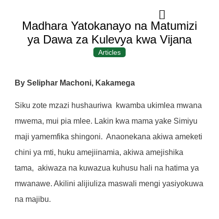
Madhara Yatokanayo na Matumizi
ya Dawa za Kulevya kwa Vijana
Articles
By Seliphar Machoni, Kakamega
Siku zote mzazi hushauriwa
kwamba ukimlea mwana
mwema, mui pia mlee. Lakin kwa mama yake Simiyu
maji yamemfika shingoni.
Anaonekana akiwa ameketi
chini ya mti, huku amejiinamia, akiwa amejishika
tama,
akiwaza na kuwazua kuhusu hali na hatima ya
mwanawe. Akilini alijiuliza maswali mengi yasiyokuwa
na majibu.