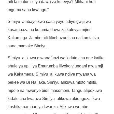
hili la matumizi ya dawa za kulevya? Mtihani huu
mgumu sana kwangu.”
Simiyu
ambaye kwa sasa yeye ndiye gwiji wa
kusambaza na kutumia dawa za kulevya mjini
Kakamega. Jambo hili lilimhuzunisha na kumtatiza
sana mamake Simiyu.
Simiyu
alikuwa mwanafunzi wa kidato cha nne katika
shule ya upili ya Emurumba iliyoko viungani mwa mji
wa Kakamega. Simiyu
alikuwa ndiye mwana wa
pekee wa Bi Naliaka. Simiyu alikuwa mtoto mtiifu,
mpole na mwenye bidii masomoni. Tangu alipokuwa
kidato cha kwanza Simiyu
alikuwa akiongoza
kwa
kushika nambari ya kwanza. Alikuwa wembe