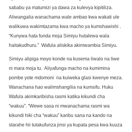
sababu ya matumizi ya dawa za kulevya kipitiliza.
Aliwangalia wanachama wale ambao kwa wakati ule
walikuwa wakimtazama kwa macho ya kumshawishi .
“Kunywa hata funda moja Simiyu hutalewa wala
haitakudhuru.”
Wafula aliskika akimwambia Simiyu.
Simiyu alipiga moyo konde na kusema liwalo na liwe
ni mara moja tu.
Aliyafunga macho na kumimina
pombe yote mdomoni
na kuiweka glasi kwenye meza.
Wanachana hao walimshangilia na kumsifu. Huku
Wafula akimkaribisha rasmi katika kikundi cha
“wakuu”. “Wewe sasa ni mwanachama rasmi wa
kikundi hiki cha “wakuu” karibu sana na kando na
starahe hii tutakufunza jinsi ya kupata pesa kwa kuuza