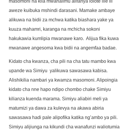
masomoni na kila mwanalimu alifanya lolote lile ili
aweze kuibuka mshindi darasani. Mamake ambaye
alikuwa na bidii za mchwa katika biashara yake ya
kuuza mahamri, karanga na mchicha sokoni
hakukawia kumlipia mwanawe karo.
Alijua fika kuwa
mwanawe angesoma kwa bidii na angemfaa badae.
Kidato cha kwanza, cha pili na cha tatu mambo kwa
upande wa Simiyu
yalikuwa sawasawa kabisa.
Alishikilia nambari ya kwamza masomoni. Alipoingia
kidato cha nne hapo ndipo chombo chake Simiyu
kilianza kuenda marama. Simiyu aliabiri meli ya
matumizi ya dawa za kulevya na akawa abiria
sawasawa hadi pale alipofika katika ng’ambo ya pili.
Simiyu alijiunga na kikundi cha wanafunzi waliotumia