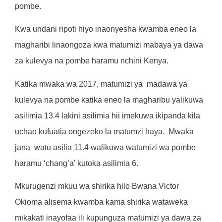
pombe.
Kwa undani ripoti hiyo inaonyesha kwamba eneo la
magharibi linaongoza kwa matumizi mabaya ya dawa
za kulevya na pombe haramu nchini Kenya.
Katika mwaka wa 2017, matumizi ya
madawa ya
kulevya na pombe katika eneo la magharibu yalikuwa
asilimia 13.4 lakini asilimia hii imekuwa ikipanda kila
uchao kufuatia ongezeko la matumzi haya.
Mwaka
jana
watu asilia 11.4 walikuwa watumizi wa pombe
haramu ‘chang’a’ kutoka asilimia 6.
Mkurugenzi mkuu wa shirika hilo Bwana Victor
Okioma alisema kwamba kama shirika wataweka
mikakati inayofaa ili kupunguza matumizi ya dawa za