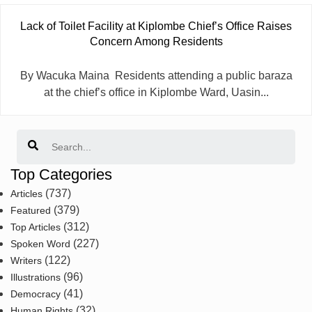
Lack of Toilet Facility at Kiplombe Chief’s Office Raises
Concern Among Residents
By Wacuka Maina Residents attending a public baraza
at the chief’s office in Kiplombe Ward, Uasin...
Search
Top Categories
(737)
Articles
(379)
Featured
(312)
Top Articles
(227)
Spoken Word
(122)
Writers
(96)
Illustrations
(41)
Democracy
(32)
Human Rights