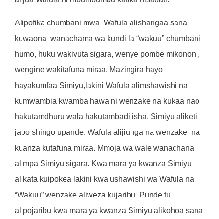
Alipofika chumbani mwa
Wafula alishangaa sana
kuwaona
wanachama wa kundi la “wakuu” chumbani
humo, huku wakivuta sigara, wenye pombe mikononi,
wengine wakitafuna miraa. Mazingira hayo
hayakumfaa Simiyu,lakini Wafula alimshawishi na
kumwambia kwamba hawa ni wenzake na kukaa nao
hakutamdhuru wala hakutambadilisha. Simiyu aliketi
japo shingo upande. Wafula alijiunga na wenzake
na
kuanza kutafuna miraa. Mmoja wa wale wanachana
alimpa Simiyu sigara. Kwa mara ya kwanza Simiyu
alikata kuipokea lakini kwa ushawishi wa Wafula na
“Wakuu” wenzake aliweza kujaribu. Punde tu
alipojaribu kwa mara ya kwanza Simiyu alikohoa sana