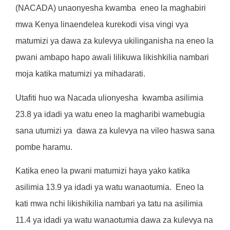
(NACADA) unaonyesha kwamba
eneo la maghabiri
mwa Kenya linaendelea kurekodi visa vingi vya
matumizi ya dawa za kulevya ukilinganisha na eneo la
pwani ambapo hapo awali lilikuwa likishkilia nambari
moja katika matumizi ya mihadarati.
Utafiti huo wa Nacada ulionyesha
kwamba asilimia
23.8 ya idadi ya watu eneo la magharibi wamebugia
sana utumizi ya
dawa za kulevya na vileo haswa sana
pombe haramu.
Katika eneo la pwani matumizi haya yako katika
asilimia 13.9 ya idadi ya watu wanaotumia.
Eneo la
kati mwa nchi likishikilia nambari ya tatu na asilimia
11.4 ya idadi ya watu wanaotumia dawa za kulevya na