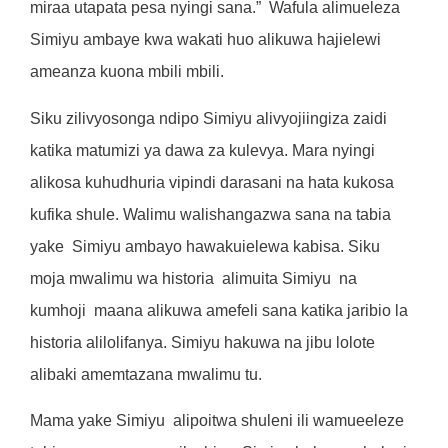
miraa utapata pesa nyingi sana.”
Wafula alimueleza
Simiyu ambaye kwa wakati huo alikuwa hajielewi
ameanza kuona mbili mbili.
Siku zilivyosonga ndipo Simiyu alivyojiingiza zaidi
katika matumizi ya dawa za kulevya. Mara nyingi
alikosa kuhudhuria vipindi darasani na hata kukosa
kufika shule. Walimu walishangazwa sana na tabia
yake
Simiyu ambayo hawakuielewa kabisa. Siku
moja mwalimu wa historia
alimuita Simiyu
na
kumhoji
maana alikuwa amefeli sana katika jaribio la
historia alilolifanya. Simiyu hakuwa na jibu lolote
alibaki amemtazana mwalimu tu.
Mama yake Simiyu
alipoitwa shuleni ili wamueeleze