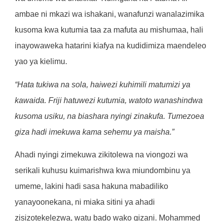
ambae ni mkazi wa ishakani, wanafunzi wanalazimika
kusoma kwa kutumia taa za mafuta au mishumaa, hali
inayowaweka hatarini kiafya na kudidimiza maendeleo
yao ya kielimu.
“Hata tukiwa na sola, haiwezi kuhimili matumizi ya
kawaida. Friji hatuwezi kutumia, watoto wanashindwa
kusoma usiku, na biashara nyingi zinakufa. Tumezoea
giza hadi imekuwa kama sehemu ya maisha.”
Ahadi nyingi zimekuwa zikitolewa na viongozi wa
serikali kuhusu kuimarishwa kwa miundombinu ya
umeme, lakini hadi sasa hakuna mabadiliko
yanayoonekana, ni miaka sitini ya ahadi
zisizotekelezwa, watu bado wako gizani. Mohammed