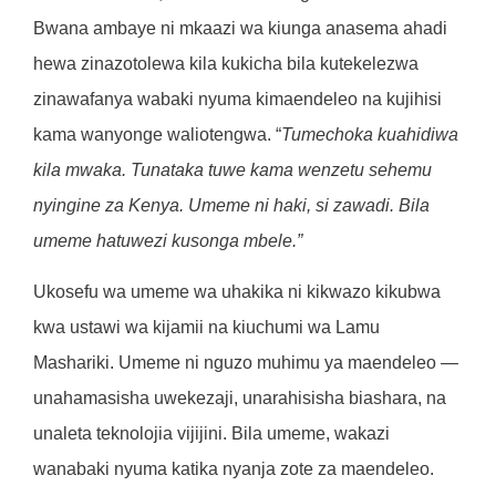
Bwana ambaye ni mkaazi wa kiunga anasema ahadi
hewa zinazotolewa kila kukicha bila kutekelezwa
zinawafanya wabaki nyuma kimaendeleo na kujihisi
kama wanyonge waliotengwa. “
Tumechoka kuahidiwa
kila mwaka. Tunataka tuwe kama wenzetu sehemu
nyingine za Kenya. Umeme ni haki, si zawadi. Bila
umeme hatuwezi kusonga mbele.”
Ukosefu wa umeme wa uhakika ni kikwazo kikubwa
kwa ustawi wa kijamii na kiuchumi wa Lamu
Mashariki. Umeme ni nguzo muhimu ya maendeleo —
unahamasisha uwekezaji, unarahisisha biashara, na
unaleta teknolojia vijijini. Bila umeme, wakazi
wanabaki nyuma katika nyanja zote za maendeleo.