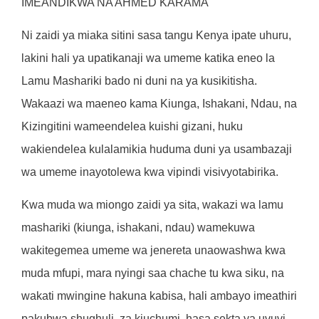
IMEANDIKWA NA AHMED KARAMA
Ni zaidi ya miaka sitini sasa tangu Kenya ipate uhuru,
lakini hali ya upatikanaji wa umeme katika eneo la
Lamu Mashariki bado ni duni na ya kusikitisha.
Wakaazi wa maeneo kama Kiunga, Ishakani, Ndau, na
Kizingitini wameendelea kuishi gizani, huku
wakiendelea kulalamikia huduma duni ya usambazaji
wa umeme inayotolewa kwa vipindi visivyotabirika.
Kwa muda wa miongo zaidi ya sita, wakazi wa lamu
mashariki (kiunga, ishakani, ndau) wamekuwa
wakitegemea umeme wa jenereta unaowashwa kwa
muda mfupi, mara nyingi saa chache tu kwa siku, na
wakati mwingine hakuna kabisa, hali ambayo imeathiri
pakubwa shughuli za kiuchumi, hasa sekta ya uvuvi