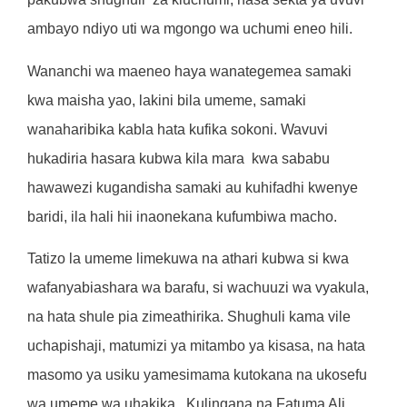
ambayo ndiyo uti wa mgongo wa uchumi eneo hili.
Wananchi wa maeneo haya wanategemea samaki
kwa maisha yao, lakini bila umeme, samaki
wanaharibika kabla hata kufika sokoni. Wavuvi
hukadiria hasara kubwa kila mara kwa sababu
hawawezi kugandisha samaki au kuhifadhi kwenye
baridi, ila hali hii inaonekana kufumbiwa macho.
Tatizo la umeme limekuwa na athari kubwa si kwa
wafanyabiashara wa barafu, si wachuuzi wa vyakula,
na hata shule pia zimeathirika. Shughuli kama vile
uchapishaji, matumizi ya mitambo ya kisasa, na hata
masomo ya usiku yamesimama kutokana na ukosefu
wa umeme wa uhakika. Kulingana na Fatuma Ali