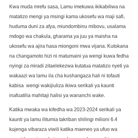
Kwa muda mrefu sasa, Lamu imekuwa ikikabiliwa na
matatizo mengi ya msingi kama ukosefu wa maji safi,
huduma duni za afya, miundombinu mibovu, usalama
mdogo wa chakula, gharama ya juu ya maisha na
ukosefu wa ajira hasa miongoni mwa vijana. Kutokana
na changamoto hizi ni matumaini ya wengi kuwa fedha
nyingi za miradi zitaelekezwa kutatua matatizo nyeti ya
wakaazi wa lamu ila cha kushangaza hali ni tofauti
kabisa wengi wakijiuliza ikiwa serikali ya kaunti
inafuatilia mahitaji halisi ya wananchi wake.
Katika mwaka wa kifedha wa 2023-2024 serikali ya
kaunti ya lamu ilitumia takriban shilingi milioni 6.4
kujenga vibaraza viwili katika maeneo ya ufuo wa