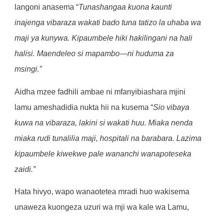
langoni anasema “
Tunashangaa kuona kaunti
inajenga vibaraza wakati bado tuna tatizo la uhaba wa
maji ya kunywa. Kipaumbele hiki hakilingani na hali
halisi. Maendeleo si mapambo—ni huduma za
msingi.”
Aidha mzee fadhili ambae ni mfanyibiashara mjini
lamu ameshadidia nukta hii na kusema “
Sio vibaya
kuwa na vibaraza, lakini si wakati huu. Miaka nenda
miaka rudi tunalilia maji, hospitali na barabara. Lazima
kipaumbele kiwekwe pale wananchi wanapoteseka
zaidi.”
Hata hivyo, wapo wanaotetea mradi huo wakisema
unaweza kuongeza uzuri wa mji wa kale wa Lamu,