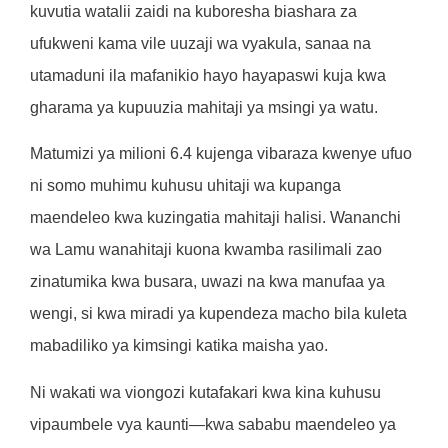
kuvutia watalii zaidi na kuboresha biashara za
ufukweni kama vile uuzaji wa vyakula, sanaa na
utamaduni ila mafanikio hayo hayapaswi kuja kwa
gharama ya kupuuzia mahitaji ya msingi ya watu.
Matumizi ya milioni 6.4 kujenga vibaraza kwenye ufuo
ni somo muhimu kuhusu uhitaji wa kupanga
maendeleo kwa kuzingatia mahitaji halisi. Wananchi
wa Lamu wanahitaji kuona kwamba rasilimali zao
zinatumika kwa busara, uwazi na kwa manufaa ya
wengi, si kwa miradi ya kupendeza macho bila kuleta
mabadiliko ya kimsingi katika maisha yao.
Ni wakati wa viongozi kutafakari kwa kina kuhusu
vipaumbele vya kaunti—kwa sababu maendeleo ya