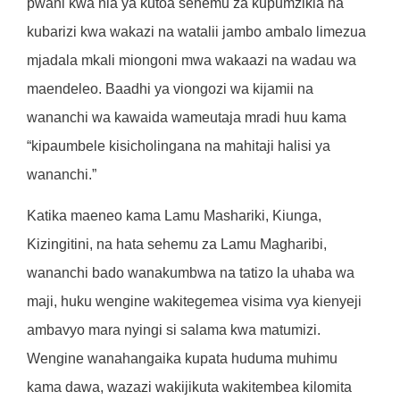
pwani kwa nia ya kutoa sehemu za kupumzikia na
kubarizi kwa wakazi na watalii jambo ambalo limezua
mjadala mkali miongoni mwa wakaazi na wadau wa
maendeleo. Baadhi ya viongozi wa kijamii na
wananchi wa kawaida wameutaja mradi huu kama
“kipaumbele kisicholingana na mahitaji halisi ya
wananchi.”
Katika maeneo kama Lamu Mashariki, Kiunga,
Kizingitini, na hata sehemu za Lamu Magharibi,
wananchi bado wanakumbwa na tatizo la uhaba wa
maji, huku wengine wakitegemea visima vya kienyeji
ambavyo mara nyingi si salama kwa matumizi.
Wengine wanahangaika kupata huduma muhimu
kama dawa, wazazi wakijikuta wakitembea kilomita