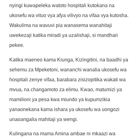
nyingi kuwapeleka watoto hospitali kutokana na
ukosefu wa vituo vya afya vilivyo na vifaa vya kutosha.
Wakulima na wavuvi pia wanasema wanahitaji
uwekezaji katika miradi ya uzalishaji, si mandhari
pekee.
Katika maeneo kama Kiunga, Kizingitini, na baadhi ya
sehemu za Mpeketoni, wananchi wanalia ukosefu wa
hospitali zenye vifaa, barabara zisizopitika wakati wa
mvua, na changamoto za elimu. Kwao, matumizi ya
mamilioni ya pesa kwa miundo ya kupumzikia
yanaonekana kama ishara ya ukosefu wa uongozi
unaoangalia mahitaji ya wengi.
Kulingana na mama Amina ambae ni mkaazi wa