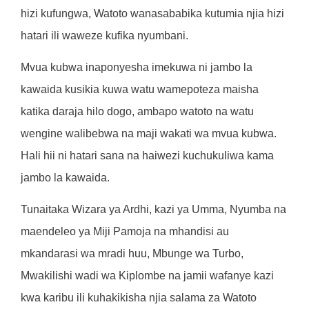
hizi kufungwa, Watoto wanasababika kutumia njia hizi
hatari ili waweze kufika nyumbani.
Mvua kubwa inaponyesha imekuwa ni jambo la
kawaida kusikia kuwa watu wamepoteza maisha
katika daraja hilo dogo, ambapo watoto na watu
wengine walibebwa na maji wakati wa mvua kubwa.
Hali hii ni hatari sana na haiwezi kuchukuliwa kama
jambo la kawaida.
Tunaitaka Wizara ya Ardhi, kazi ya Umma, Nyumba na
maendeleo ya Miji Pamoja na mhandisi au
mkandarasi wa mradi huu, Mbunge wa Turbo,
Mwakilishi wadi wa Kiplombe na jamii wafanye kazi
kwa karibu ili kuhakikisha njia salama za Watoto