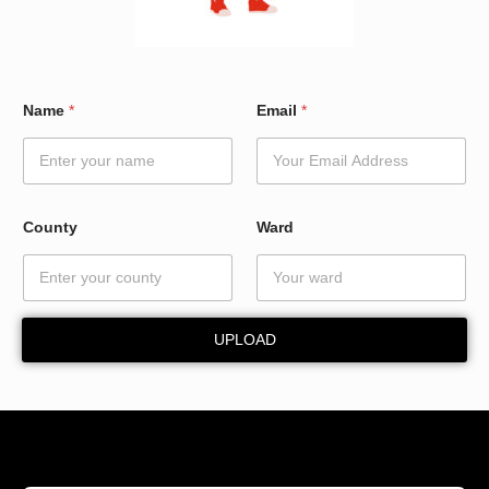
*
Name
*
Email
*
*
E
m
a
i
l
County
Ward
UPLOAD