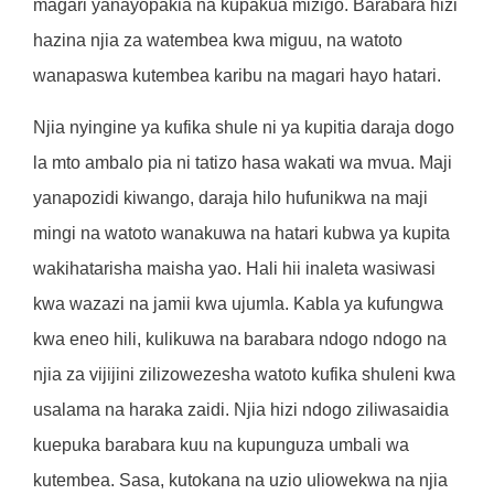
magari yanayopakia na kupakua mizigo. Barabara hizi
hazina njia za watembea kwa miguu, na watoto
wanapaswa kutembea karibu na magari hayo hatari.
Njia nyingine ya kufika shule ni ya kupitia daraja dogo
la mto ambalo pia ni tatizo hasa wakati wa mvua. Maji
yanapozidi kiwango, daraja hilo hufunikwa na maji
mingi na watoto wanakuwa na hatari kubwa ya kupita
wakihatarisha maisha yao. Hali hii inaleta wasiwasi
kwa wazazi na jamii kwa ujumla. Kabla ya kufungwa
kwa eneo hili, kulikuwa na barabara ndogo ndogo na
njia za vijijini zilizowezesha watoto kufika shuleni kwa
usalama na haraka zaidi. Njia hizi ndogo ziliwasaidia
kuepuka barabara kuu na kupunguza umbali wa
kutembea. Sasa, kutokana na uzio uliowekwa na njia