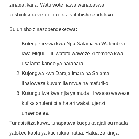
zinapatikana. Watu wote hawa wanapaswa
kushirikiana vizuri ili kuleta suluhisho endelevu.
Suluhisho zinazopendekezwa:
Kutengenezwa kwa Njia Salama ya Watembea
kwa Miguu – Ili watoto waweze kutembea kwa
usalama kando ya barabara.
Kujengwa kwa Daraja Imara na Salama
linaloweza kuvumilia mvua na mafuriko.
Kufunguliwa kwa njia ya muda Ili watoto waweze
kufika shuleni bila hatari wakati ujenzi
unaendelea.
Tunasisitiza kuwa, tunapaswa kuepuka ajali au maafa
yatokee kabla ya kuchukua hatua. Hatua za kinga