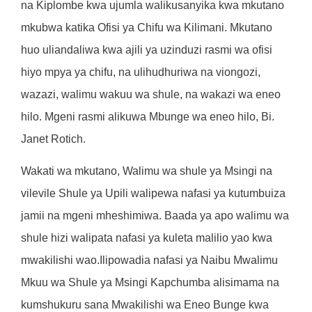
na Kiplombe kwa ujumla walikusanyika kwa mkutano
mkubwa katika Ofisi ya Chifu wa Kilimani. Mkutano
huo uliandaliwa kwa ajili ya uzinduzi rasmi wa ofisi
hiyo mpya ya chifu, na ulihudhuriwa na viongozi,
wazazi, walimu wakuu wa shule, na wakazi wa eneo
hilo. Mgeni rasmi alikuwa Mbunge wa eneo hilo, Bi.
Janet Rotich.
Wakati wa mkutano, Walimu wa shule ya Msingi na
vilevile Shule ya Upili walipewa nafasi ya kutumbuiza
jamii na mgeni mheshimiwa. Baada ya apo walimu wa
shule hizi walipata nafasi ya kuleta malilio yao kwa
mwakilishi wao.Ilipowadia nafasi ya Naibu Mwalimu
Mkuu wa Shule ya Msingi Kapchumba alisimama na
kumshukuru sana Mwakilishi wa Eneo Bunge kwa