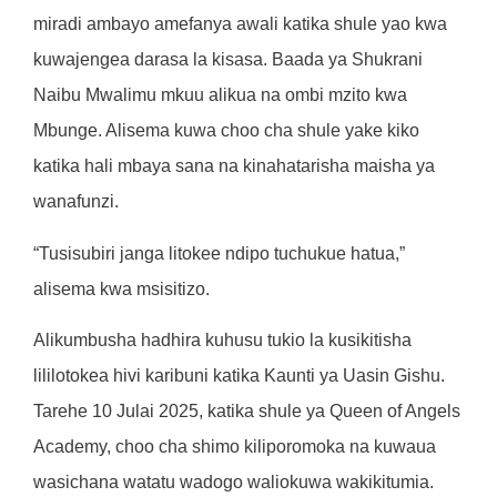
miradi ambayo amefanya awali katika shule yao kwa
kuwajengea darasa la kisasa. Baada ya Shukrani
Naibu Mwalimu mkuu alikua na ombi mzito kwa
Mbunge. Alisema kuwa choo cha shule yake kiko
katika hali mbaya sana na kinahatarisha maisha ya
wanafunzi.
“Tusisubiri janga litokee ndipo tuchukue hatua,”
alisema kwa msisitizo.
Alikumbusha hadhira kuhusu tukio la kusikitisha
lililotokea hivi karibuni katika Kaunti ya Uasin Gishu.
Tarehe 10 Julai 2025, katika shule ya Queen of Angels
Academy, choo cha shimo kiliporomoka na kuwaua
wasichana watatu wadogo waliokuwa wakikitumia.