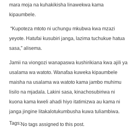
mara moja na kuhakikisha linawekwa kama
kipaumbele.
“Kupoteza mtoto ni uchungu mkubwa kwa mzazi
yeyote. Hatufai kusubiri janga, lazima tuchukue hatua
sasa,” alisema.
Jamii na viongozi wanapaswa kushirikiana kwa ajili ya
usalama wa watoto. Wanafaa kuweka kipaumbele
maisha na usalama wa watoto kama jambo muhimu
lisilo na mjadala. Lakini sasa, kinachosubiriwa ni
kuona kama kweli ahadi hiyo itatimizwa au kama ni
janga jingine litakalotukumbusha kuwa tuliambiwa.
Tags:
No tags assigned to this post.