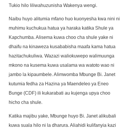
Tukio hilo liliwahuzunisha Wakenya wengi.
Naibu huyo alitumia mfano huo kuonyesha kwa nini ni
muhimu kuchukua hatua ya haraka katika Shule ya
Kapchumba. Alisema kuwa choo cha shule yake ni
dhaifu na kinaweza kusababisha maafa kama hatua
hazitachukuliwa. Wazazi waliokuwepo walimuunga
mkono na kusema kuwa usalama wa watoto wao ni
jambo la kipaumbele. Alimwomba Mbunge Bi. Janet
kutumia fedha za Hazina ya Maendeleo ya Eneo
Bunge (CDF) ili kukarabati au kujenga upya choo
hicho cha shule.
Katika majibu yake, Mbunge huyo Bi. Janet alikubali
kuwa suala hilo ni la dharura. Aliahidi kulifanyia kazi